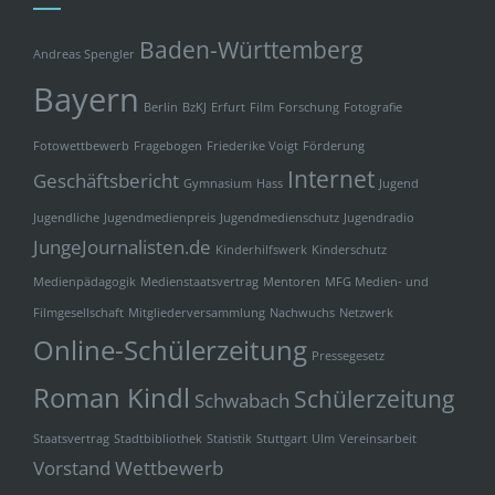
Baden-Württemberg
Andreas Spengler
Bayern
Berlin
BzKJ
Erfurt
Film
Forschung
Fotografie
Fotowettbewerb
Fragebogen
Friederike Voigt
Förderung
Internet
Geschäftsbericht
Gymnasium
Hass
Jugend
Jugendliche
Jugendmedienpreis
Jugendmedienschutz
Jugendradio
JungeJournalisten.de
Kinderhilfswerk
Kinderschutz
Medienpädagogik
Medienstaatsvertrag
Mentoren
MFG Medien- und
Filmgesellschaft
Mitgliederversammlung
Nachwuchs
Netzwerk
Online-Schülerzeitung
Pressegesetz
Roman Kindl
Schülerzeitung
Schwabach
Staatsvertrag
Stadtbibliothek
Statistik
Stuttgart
Ulm
Vereinsarbeit
Vorstand
Wettbewerb