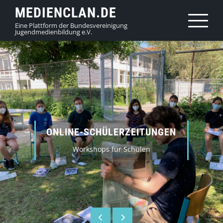
Skip
MEDIENCLAN.DE
to
Eine Plattform der Bundesvereinigung
Jugendmedienbildung e.V.
content
ONLINE-SCHÜLERZEITUNGEN
Workshops für Schulen