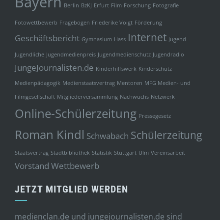
Bayern
Berlin
BzKJ
Erfurt
Film
Forschung
Fotografie
Fotowettbewerb
Fragebogen
Friederike Voigt
Förderung
Internet
Geschäftsbericht
Gymnasium
Hass
Jugend
Jugendliche
Jugendmedienpreis
Jugendmedienschutz
Jugendradio
JungeJournalisten.de
Kinderhilfswerk
Kinderschutz
Medienpädagogik
Medienstaatsvertrag
Mentoren
MFG Medien- und
Filmgesellschaft
Mitgliederversammlung
Nachwuchs
Netzwerk
Online-Schülerzeitung
Pressegesetz
Roman Kindl
Schülerzeitung
Schwabach
Staatsvertrag
Stadtbibliothek
Statistik
Stuttgart
Ulm
Vereinsarbeit
Vorstand
Wettbewerb
JETZT MITGLIED WERDEN
medienclan.de und jungejournalisten.de sind