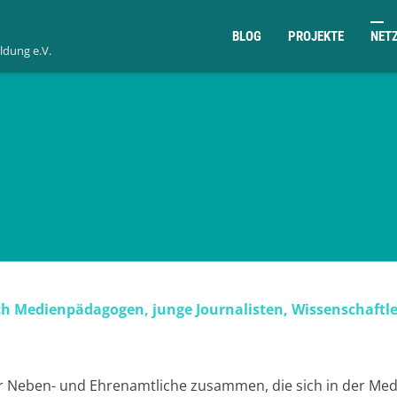
BLOG
PROJEKTE
NET
ldung e.V.
ich Medienpädagogen, junge Journalisten, Wissenschaftle
r Neben- und Ehrenamtliche zusammen, die sich in der Med