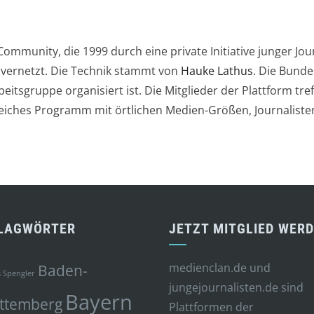
Community, die 1999 durch eine private Initiative junger J
 vernetzt. Die Technik stammt von
Hauke Lathus
. Die Bunde
itsgruppe organisiert ist. Die Mitglieder der Plattform tre
iches Programm mit örtlichen Medien-Größen, Journalisten
LAGWÖRTER
JETZT MITGLIED WER
medienclan.de und
Baden-
 Spengler
jungejournalisten.de sind
Bayern
ttemberg
Plattformen der