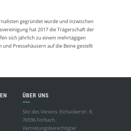
ournalisten gegründet wurde und inzwischen
svereinigung hat 2017 die Trägerschaft der
ffen sich jährlich zu einem mehrtägigen
 und Pressehäusern auf die Beine gestellt
DEN
ÜBER UNS
Sitz des Vereins: Eichackerstr. 8,
76596 Forbach.
Vertretungsberechtigter