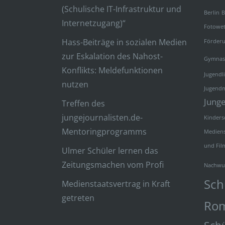
(Schulische IT-Infrastruktur und
Berlin
B
Internetzugang)“
Fotowe
Hass-Beiträge in sozialen Medien
Förder
zur Eskalation des Nahost-
Gymnas
Konflikts: Meldefunktionen
Jugendl
nutzen
Jugend
Junge
Treffen des
jungejournalisten.de-
Kinders
Mentoringprogramms
Mediens
und Fil
Ulmer Schüler lernen das
Zeitungsmachen vom Profi
Nachwu
Sch
Medienstaatsvertrag in Kraft
getreten
Rom