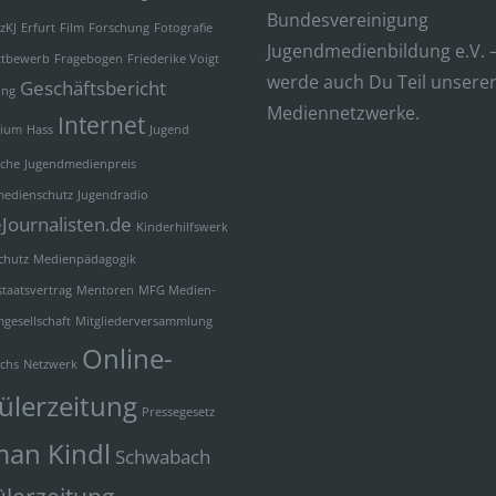
Bundesvereinigung
zKJ
Erfurt
Film
Forschung
Fotografie
Jugendmedienbildung e.V. 
ttbewerb
Fragebogen
Friederike Voigt
werde auch Du Teil unsere
Geschäftsbericht
ung
Mediennetzwerke.
Internet
ium
Hass
Jugend
iche
Jugendmedienpreis
medienschutz
Jugendradio
Journalisten.de
Kinderhilfswerk
chutz
Medienpädagogik
taatsvertrag
Mentoren
MFG Medien-
mgesellschaft
Mitgliederversammlung
Online-
chs
Netzwerk
ülerzeitung
Pressegesetz
an Kindl
Schwabach