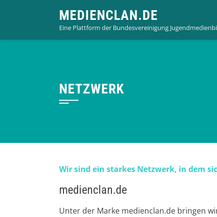
Skip
MEDIENCLAN.DE
to
Eine Plattform der Bundesvereinigung Jugendmedienbi
content
NETZWERK
Wir sind ein starkes Netzwerk, in dem s
medienclan.de
Unter der Marke medienclan.de bringen wi