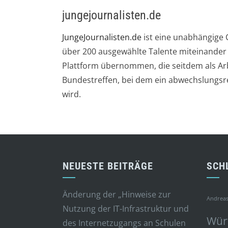
jungejournalisten.de
JungeJournalisten.de
ist eine unabhängige 
über 200 ausgewählte Talente miteinander
Plattform übernommen, die seitdem als Arbe
Bundestreffen, bei dem ein abwechslungsre
wird.
NEUESTE BEITRÄGE
SCH
Änderung der „Hinweise zur
Andreas
Nutzung der IT-Infrastruktur und
Wür
des Internetzugangs an Schulen