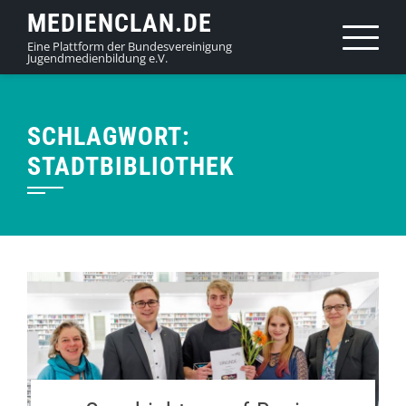
Skip
MEDIENCLAN.DE
to
Eine Plattform der Bundesvereinigung
Jugendmedienbildung e.V.
content
SCHLAGWORT:
STADTBIBLIOTHEK