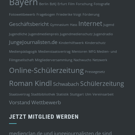
Bayern
Berlin
BzKJ
Erfurt
Film
Forschung
Fotografie
Fotowettbewerb
Fragebogen
Friederike Voigt
Förderung
Internet
Geschäftsbericht
Gymnasium
Hass
Jugend
Jugendliche
Jugendmedienpreis
Jugendmedienschutz
Jugendradio
JungeJournalisten.de
Kinderhilfswerk
Kinderschutz
Medienpädagogik
Medienstaatsvertrag
Mentoren
MFG Medien- und
Filmgesellschaft
Mitgliederversammlung
Nachwuchs
Netzwerk
Online-Schülerzeitung
Pressegesetz
Roman Kindl
Schülerzeitung
Schwabach
Staatsvertrag
Stadtbibliothek
Statistik
Stuttgart
Ulm
Vereinsarbeit
Vorstand
Wettbewerb
JETZT MITGLIED WERDEN
medienclan.de und jungejournalisten.de sind