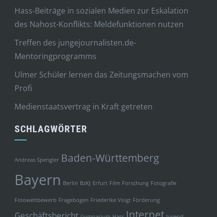
Hass-Beiträge in sozialen Medien zur Eskalation
des Nahost-Konflikts: Meldefunktionen nutzen
Treffen des jungejournalisten.de-
Mentoringprogramms
Ulmer Schüler lernen das Zeitungsmachen vom
Profi
Medienstaatsvertrag in Kraft getreten
SCHLAGWÖRTER
Baden-Württemberg
Andreas Spengler
Bayern
Berlin
BzKJ
Erfurt
Film
Forschung
Fotografie
Fotowettbewerb
Fragebogen
Friederike Voigt
Förderung
Internet
Geschäftsbericht
Gymnasium
Hass
Jugend