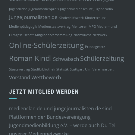
Jugendliche
Jugendmedienpreis
Jugendmedienschutz
Jugendradio
JungeJournalisten.de
Kinderhilfswerk
Kinderschutz
Medienpädagogik
Medienstaatsvertrag
Mentoren
MFG Medien- und
Filmgesellschaft
Mitgliederversammlung
Nachwuchs
Netzwerk
Online-Schülerzeitung
Pressegesetz
Roman Kindl
Schülerzeitung
Schwabach
Staatsvertrag
Stadtbibliothek
Statistik
Stuttgart
Ulm
Vereinsarbeit
Vorstand
Wettbewerb
JETZT MITGLIED WERDEN
medienclan.de und jungejournalisten.de sind
Plattformen der Bundesvereinigung
Jugendmedienbildung e.V. – werde auch Du Teil
unserer Mediennetzwerke.