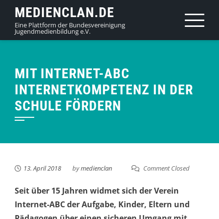
Skip
MEDIENCLAN.DE
to
Eine Plattform der Bundesvereinigung
Jugendmedienbildung e.V.
content
MIT INTERNET-ABC
INTERNETKOMPETENZ IN DER
SCHULE FÖRDERN
13. April 2018
by
medienclan
Comment Closed
Seit über 15 Jahren widmet sich der Verein
Internet-ABC der Aufgabe, Kinder, Eltern und
Pädagogen über einen sicheren Umgang mit