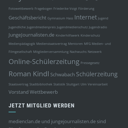
Fotowettbewerb
Fragebogen
Friederike Voigt
Förderung
Internet
Geschäftsbericht
Gymnasium
Hass
Jugend
Jugendliche
Jugendmedienpreis
Jugendmedienschutz
Jugendradio
JungeJournalisten.de
Kinderhilfswerk
Kinderschutz
Medienpädagogik
Medienstaatsvertrag
Mentoren
MFG Medien- und
Filmgesellschaft
Mitgliederversammlung
Nachwuchs
Netzwerk
Online-Schülerzeitung
Pressegesetz
Roman Kindl
Schülerzeitung
Schwabach
Staatsvertrag
Stadtbibliothek
Statistik
Stuttgart
Ulm
Vereinsarbeit
Vorstand
Wettbewerb
JETZT MITGLIED WERDEN
medienclan.de und jungejournalisten.de sind